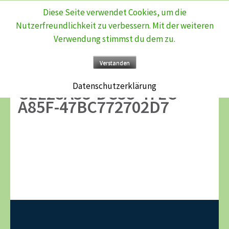
Diese Seite verwendet Cookies, um die
Zum
Nutzerfreundlichkeit zu verbessern. Mit der weiteren
Inhalt
Verwendung stimmst du dem zu.
springen
(Enter
Verstanden
drücken)
Datenschutzerklärung
CEE28A55-DC58-47EC-
A85F-47BC772702D7