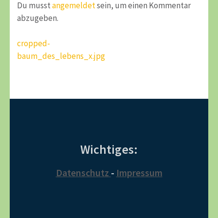
Du musst
angemeldet
sein, um einen Kommentar
abzugeben.
Beitragsnavigation
cropped-
baum_des_lebens_x.jpg
Wichtiges:
Datenschutz
-
Impressum