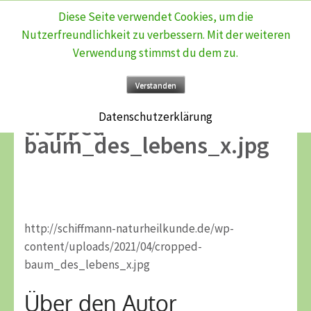
Diese Seite verwendet Cookies, um die
Zum
Nutzerfreundlichkeit zu verbessern. Mit der weiteren
Inhalt
Verwendung stimmst du dem zu.
springen
(Enter
Verstanden
drücken)
Datenschutzerklärung
cropped-
baum_des_lebens_x.jpg
http://schiffmann-naturheilkunde.de/wp-
content/uploads/2021/04/cropped-
baum_des_lebens_x.jpg
Über den Autor