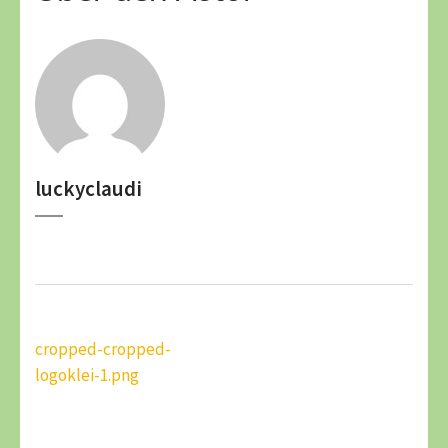
luckyclaudi
Beitragsnavigation
cropped-cropped-
logoklei-1.png