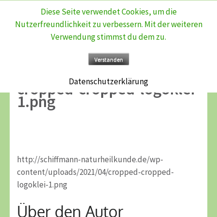
Diese Seite verwendet Cookies, um die
Zum
Nutzerfreundlichkeit zu verbessern. Mit der weiteren
Inhalt
Verwendung stimmst du dem zu.
springen
(Enter
Verstanden
drücken)
Datenschutzerklärung
cropped-cropped-logoklei-
1.png
http://schiffmann-naturheilkunde.de/wp-
content/uploads/2021/04/cropped-cropped-
logoklei-1.png
Über den Autor