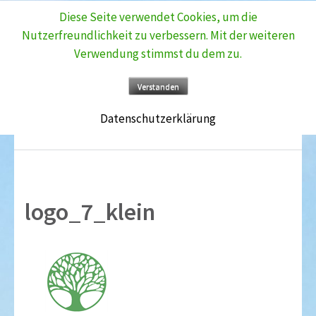
Diese Seite verwendet Cookies, um die
Zum
Nutzerfreundlichkeit zu verbessern. Mit der weiteren
Inhalt
Verwendung stimmst du dem zu.
springen
(Enter
Verstanden
drücken)
Datenschutzerklärung
logo_7_klein