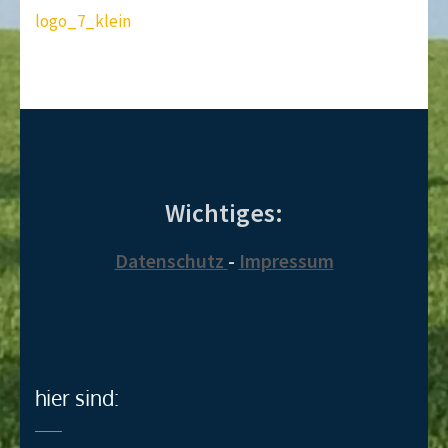
Beitragsnavigation
logo_7_klein
Wichtiges:
Datenschutz
-
Impressum
hier sind: